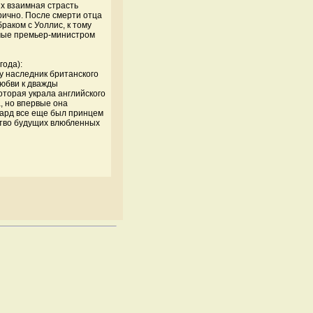
Их взаимная страсть
рично. После смерти отца
раком с Уоллис, к тому
емые премьер-министром
года):
у наследник британского
любви к дважды
оторая украла английского
, но впервые она
дуард все еще был принцем
ство будущих влюбленных