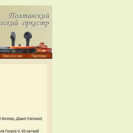
Пресса о нас
Партнеры
 Колдер, Дэвид Уэстхед,
я Георга V, 40-летний