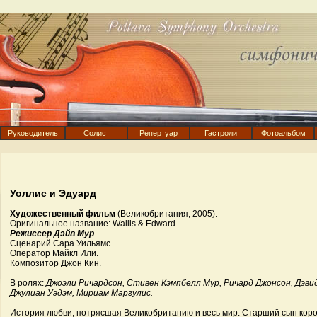
Руководитель
Солист
Репертуар
Гастроли
Фотоальбом
Уоллис и Эдуард
Художественный фильм
(Великобритания, 2005).
Оригинальное название: Wallis & Edward.
Режиссер Дэйв Мур
.
Сценарий Сара Уильямс.
Оператор Майкл Или.
Композитор Джон Кин.
В ролях:
Джоэли Ричардсон, Стивен Кэмпбелл Мур, Ричард Джонсон, Дэвид
Джулиан Уэдэм, Мириам Маргулис.
История любви, потрясшая Великобританию и весь мир. Старший сын корол