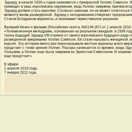
Эдуард, в начале 1930-х годов знакомится с прекрасной Уоллис Симпсон. 
приводит в ужас королевское окружение, ведь Уоллис замужем, причём вто
Эдуард должен стать королём. Согласно законам, он не может сочетаться б
моменту вновь разведённой. Эдуард с негодованием отвергает предлага
Стэнли Болдуином варианты, и принимает мужественное решение.
Валерий Кичин о фильме (Российская газета, №5146 (67) от 1 апреля 2010 
«Телевизионная мелодрама, основанная на реальном скандале: в 1936 год
трона будущий Эдуард VIII отрекся от своего королевского будущего ради 
разведенной американке Уоллис Симпсон. Ее стали называть женщиной, к
короля. Эту историю много раз пересказывали желтые журналы всего мира
предстает с точки зрения Уоллис. Рассказ начинается со времен, когда Э
Уэльским, а Уоллис еще была замужем за Эрнестом Симпсоном. И знаком
еще предстоит».
В эфире:
1 апреля 2010 года,
7 января 2011 года.