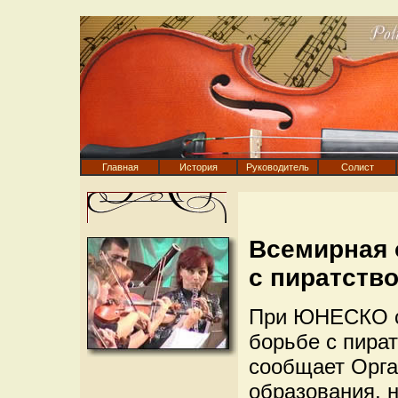
Главная
История
Руководитель
Солист
Всемирная 
с пиратств
При ЮНЕСКО с
борьбе с пира
сообщает Орг
образования, н