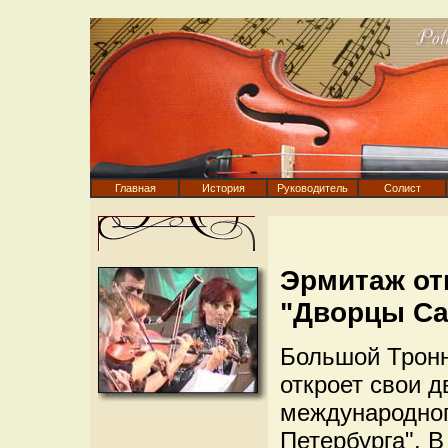
Главная
История
Руководитель
Солист
Эрмитаж от
"Дворцы Са
Большой Тронн
откроет свои д
международног
Петербурга". 