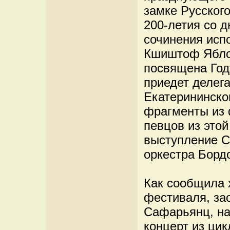
замке Русского
200-летия со 
сочинения исп
Кшиштоф Ябло
посвящена Год
приедет делега
Екатерининско
фрагменты из 
певцов из этой
выступление С
оркестра Борд
Как сообщила 
фестиваля, за
Сафарьянц, на
концерт из цик