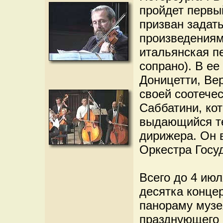
пройдет первы
призван задат
произведениям
итальянская п
сопрано). В ее
Доницетти, Ве
своей соотече
Саббатини, ко
выдающийся те
дирижера. Он в
Оркестра Госу
Всего до 4 ию
десятка конце
панораму музе
празднующего 