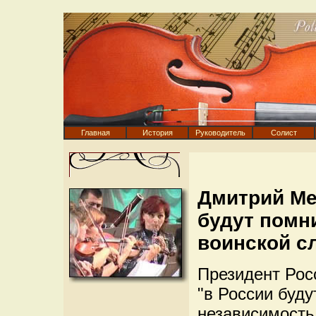
Главная
История
Руководитель
Солист
Дмитрий Ме
будут помн
воинской с
Президент Рос
"в России буду
независимость