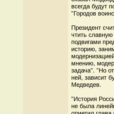
всегда будут п
"Городов воинс
Президент счит
чтить славную
подвигами пре
историю, зани
модернизацией
мнению, модер
задача". "Но о
ней, зависит б
Медведев.
"История Росси
не была линейн
отметил глава 