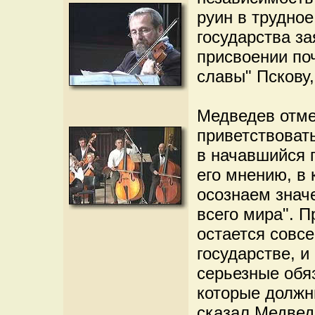
руин в трудное
государства за
присвоении поч
славы" Пскову,
Медведев отме
приветствоват
в начавшийся 
его мнению, в 
осознаем знач
всего мира". П
остается совсе
государстве, 
серьезные обя
которые должн
сказал Медведе