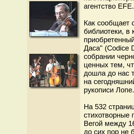
агентство EFE.
Как сообщает 
библиотеки, в 
приобретенный
Даса" (Codice 
собрании черно
ценных тем, ч
дошла до нас т
на сегодняшни
рукописи Лопе
На 532 страни
стихотворные 
Вегой между 16
до сих пор не