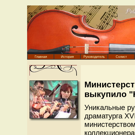
Главная
История
Руководитель
Солист
Министерст
выкупило "
Уникальные рук
драматурга XV
министерством
коллекционера