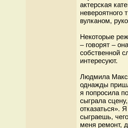
актерская кате
невероятного 
вулканом, рук
Некоторые реж
– говорят – он
собственной с
интересуют.
Людмила Макса
однажды пришл
я попросила по
сыграла сцену,
отказаться». Я
сыграешь, чего
меня ремонт, д