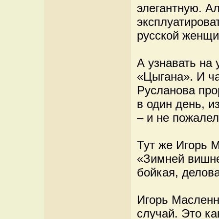
элегантную. А
эксплуатирова
русской женщи
А узнавать на
«Цыгана». И ча
Русланова про
в один день, и
– и не пожалел
Тут же Игорь 
«Зимней вишне
бойкая, делов
Игорь Масленн
случай. Это к