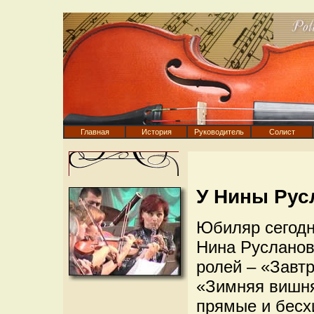
Главная
История
Руководитель
Солист
У Нины Рус
Юбиляр сегодн
Нина Русланова
ролей – «Завт
«Зимняя вишня
прямые и бесхи