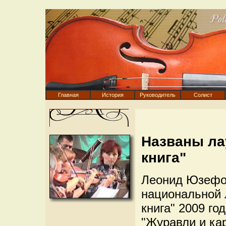
Главная
История
Руководитель
Солист
Названы ла
книга"
Леонид Юзефо
национальной 
книга" 2009 го
"Журавли и кар