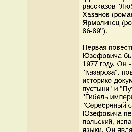
рассказов "Лю
Хазанов (рома
Ярмолинец (ро
86-89").
Первая повест
Юзефовича был
1977 году. Он 
"Казароза", по
историко-доку
пустыни" и "П
"Гибель импер
"Серебряный с
Юзефовича пер
польский, испа
языки. Он явл