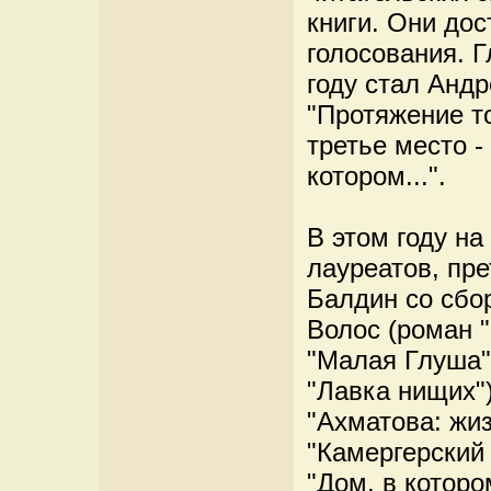
книги. Они до
голосования. 
году стал Анд
"Протяжение т
третье место 
котором...".
В этом году на
лауреатов, пр
Балдин со сбо
Волос (роман 
"Малая Глуша"
"Лавка нищих"
"Ахматова: жи
"Камергерский
"Дом, в которо