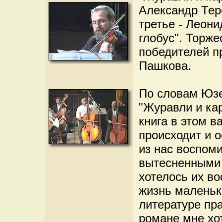
Александр Тер
третье - Леони
глобус". Торж
победителей п
Пашкова.
По словам Юзе
"Журавли и кар
книга в этом в
происходит и о
из нас воспом
вытесненными 
хотелось их во
жизнь маленьк
литературе пра
романе мне хот