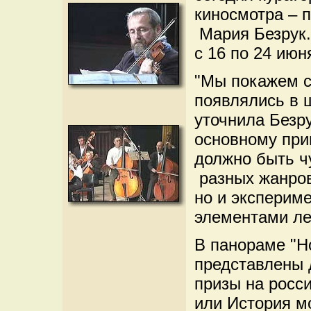
киносмотра – 
Мария Безрук.
с 16 по 24 июн
"Мы покажем с
появлялись в ш
уточнила Безру
основному при
должно быть ч
разных жанров
но и эксперим
элементами ле
В панораме "Н
представлены 
призы на росс
или История м