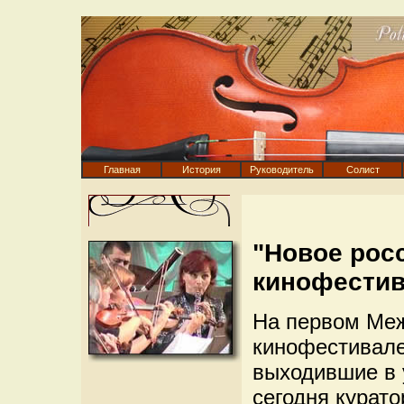
Главная
История
Руководитель
Солист
"Новое рос
кинофести
На первом Ме
кинофестивале
выходившие в 
сегодня курато