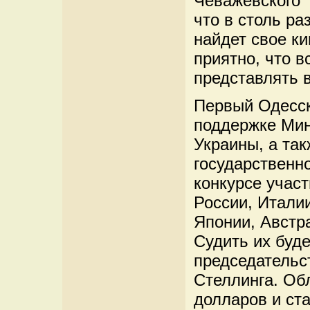
Чеважевского 
что в столь р
найдет свое ки
приятно, что 
представлять в
Первый Одесск
поддержке Мин
Украины, а та
государственн
конкурсе учас
России, Итали
Японии, Австр
Судить их буд
председательс
Стеллинга. Об
долларов и ста