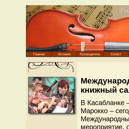
Главная
История
Руководитель
Солист
Международ
книжный са
В Касабланке 
Марокко – сег
Международный
мероприятие, 