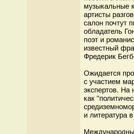
музыкальные к
артисты разго
салон почтут 
обладатель Го
поэт и романи
известный фра
Фредерик Бегб
Ожидается про
с участием ма
экспертов. На 
как "политичес
средиземномор
и литература 
Международный