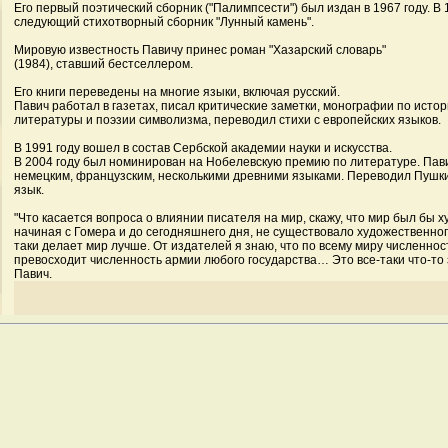
Его первый поэтический сборник ("Палимпсести") был издан в 1967 году. В
следующий стихотворный сборник "Лунный камень".
Мировую известность Павичу принес роман "Хазарский словарь"
(1984), ставший бестселлером.
Его книги переведены на многие языки, включая русский.
Павич работал в газетах, писал критические заметки, монографии по исто
литературы и поэзии символизма, переводил стихи с европейских языков.
В 1991 году вошел в состав Сербской академии науки и искусства.
В 2004 году был номинирован на Нобелевскую премию по литературе. Пави
немецким, французским, несколькими древними языками. Переводил Пушки
язык.
"Что касается вопроса о влиянии писателя на мир, скажу, что мир был бы ху
начиная с Гомера и до сегодняшнего дня, не существовало художественного
таки делает мир лучше. От издателей я знаю, что по всему миру численно
превосходит численность армии любого государства… Это все-таки что-то 
Павич.