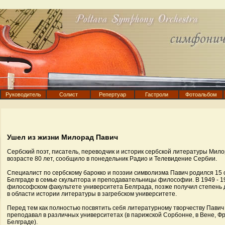
Руководитель
Солист
Репертуар
Гастроли
Фотоальбом
Ушел из жизни Милорад Павич
Сербский поэт, писатель, переводчик и историк сербской литературы Мило
возрасте 80 лет, сообщило в понедельник Радио и Телевидение Сербии.
Специалист по сербскому барокко и поэзии символизма Павич родился 15 о
Белграде в семье скульптора и преподавательницы философии. В 1949 - 19
философском факультете университета Белграда, позже получил степень 
в области истории литературы в загребском университете.
Перед тем как полностью посвятить себя литературному творчеству Павич
преподавал в различных университетах (в парижской Сорбонне, в Вене, Фр
Белграде).