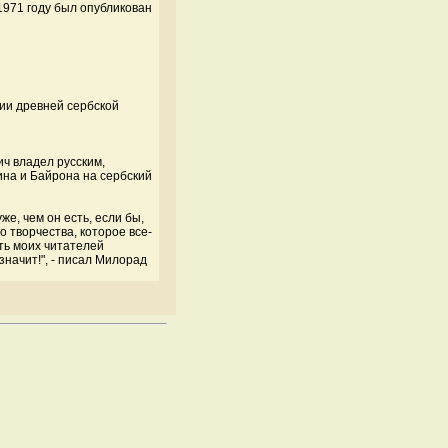
 1971 году был опубликован
рии древней сербской
ч владел русским,
на и Байрона на сербский
же, чем он есть, если бы,
 творчества, которое все-
сть моих читателей
значит!", - писал Милорад