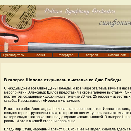
Руководитель
Солист
Репертуар
Гастроли
Фотоальбом
В галерее Шилова открылась выставка ко Дню Победы
С каждым днем все ближе День Победы. И все чаще эта тема звучит в назв
мероприятий. Александр Шилов представил в своей галерее выставку «Они
портретов, созданные художником в течение 30 лет. 25 героев – известных 
судеб… Рассказывают
«Новости культуры».
Выставка работ Александра Шилова – галерея портретов. Известные сего
сегодня герои, труженицы тыла, которые по ночам тушили зажигательные 
матери солдат, которые так и не дождались своих сыновей. В галерее Шилов
равны. И это в высшей степени правильно.
Владимир Этуш, народный артист СССР: «Я ее не видел, сначала здесь сто