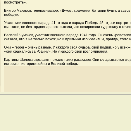
посмотреть».
Виктор Макаров, генерал-майор: «Думал, сражения, баталии будут, а здесь 
победу».
Участники военного парада 41-го года и парада Победы 45-го, чьи портре
выставке, не без гордости рассказывали, что позировали художнику в течен
Василий Чумаков, участник военного парада 1941 года. Он очень кропотли
сказала, что я не только похож, но и привычки изобразил. Я, правда, этого 
Они – герои – очень разные. У каждого своя судьба, свой подвиг, но у всех 
«они сражались за Родину». Но у каждого свои воспоминания.
Картины Шилова скрывают немало таких рассказов. Они складываются в о
историю - историю войны и Великой победы.