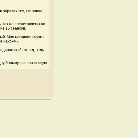
в образах тех, кто ковал
ты так же представлены на
ие 15 сеансов.
вый. Моя младшая внучка
не нахожу».
– одинаковый взгляд, ведь
дну большую человеческую