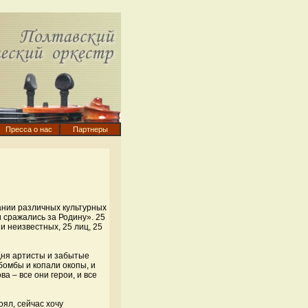
Пресса о нас
Партнеры
ании различных культурных
 сражались за Родину». 25
и неизвестных, 25 лиц, 25
дня артисты и забытые
бомбы и копали окопы, и
а – все они герои, и все
ял, сейчас хочу