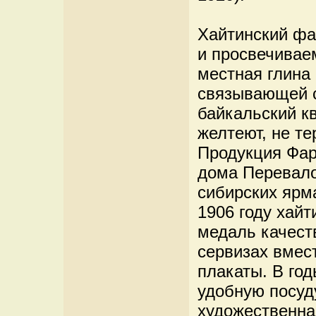
Хайтинский фа
и просвечивае
местная глина 
связывающей с
байкальский к
желтеют, не т
Продукция Фар
дома Перевало
сибирских ярм
1906 году хай
медаль качест
сервизах вмес
плакаты. В го
удобную посуду
художественна