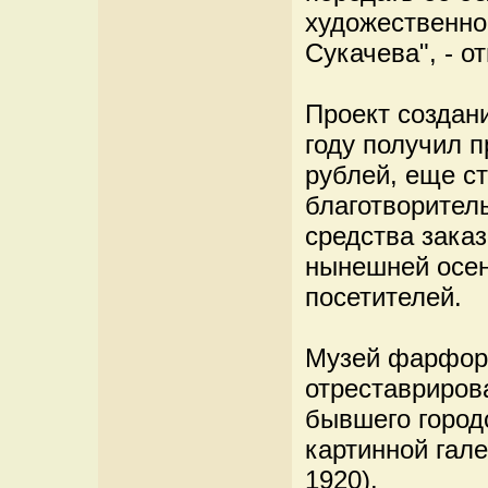
художественн
Сукачева", - о
Проект создан
году получил п
рублей, еще с
благотворител
средства зака
нынешней осен
посетителей.
Музей фарфора
отреставриров
бывшего город
картинной гал
1920).