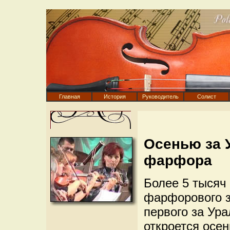
Главная
История
Руководитель
Солист
Осенью за 
фарфора
Более 5 тысяч
фарфорового з
первого за Ур
откроется осен