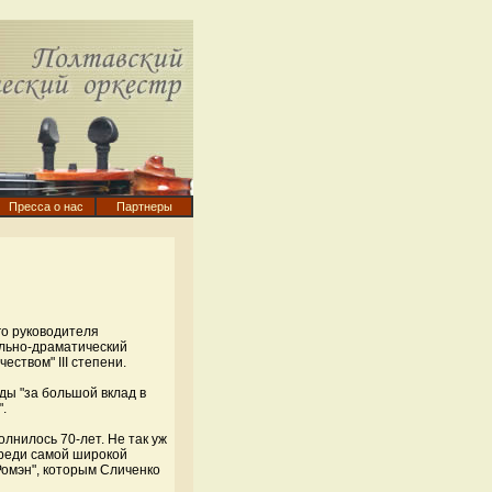
Пресса о нас
Партнеры
го руководителя
ально-драматический
еством" III степени.
ды "за большой вклад в
.
лнилось 70-лет. Не так уж
среди самой широкой
Ромэн", которым Сличенко