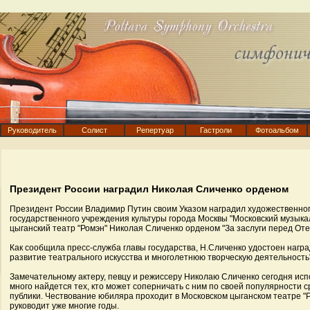
Руководитель
Солист
Репертуар
Гастроли
Фотоальбом
Президент России наградил Николая Сличенко орденом
Президент России Владимир Путин своим Указом наградил художественно
государственного учреждения культуры города Москвы "Московский музык
цыганский театр "Ромэн" Николая Сличенко орденом "За заслуги перед Отеч
Как сообщила пресс-служба главы государства, Н.Сличенко удостоен награ
развитие театрального искусства и многолетнюю творческую деятельность"
Замечательному актеру, певцу и режиссеру Николаю Сличенко сегодня испо
много найдется тех, кто может соперничать с ним по своей популярности 
публики. Чествование юбиляра проходит в Московском цыганском театре "
руководит уже многие годы.