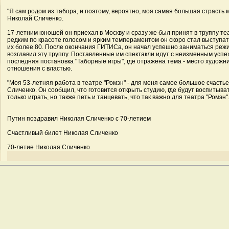
"Я сам родом из табора, и поэтому, вероятно, моя самая большая страсть м
Николай Сличенко.
17-летним юношей он приехал в Москву и сразу же был принят в труппу т
редким по красоте голосом и ярким темпераментом он скоро стал выступат
их более 80. После окончания ГИТИСа, он начал успешно заниматься режи
возглавил эту труппу. Поставленные им спектакли идут с неизменным успех
последняя постановка "Таборные игры", где отражена тема - место художни
отношения с властью.
"Моя 53-летняя работа в театре "Ромэн" - для меня самое большое счастье 
Сличенко. Он сообщил, что готовится открыть студию, где будут воспитыв
только играть, но также петь и танцевать, что так важно для театра "Ромэн"
Путин поздравил Николая Сличенко с 70-летием
Счастливый билет Николая Сличенко
70-летие Николая Сличенко