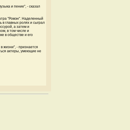
узыка и пение", - сказал
еатра "Ромэн". Наделенный
ь в главных ролях и сыграл
ссурой, а затем и
ом, в том числе и
ке в обществе и его
в жизни", - признается
аться актеры, умеющие не
.