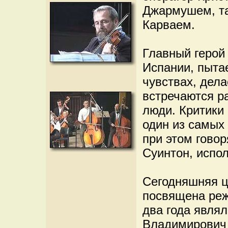
Джармушем, та
Карваем.
Главный герой
Испании, пыта
чувствах, делае
встречаются ра
люди. Критики 
один из самых
при этом гово
Суинтон, испо
Сегодняшняя ц
посвящена реж
два года являл
Владимирович 