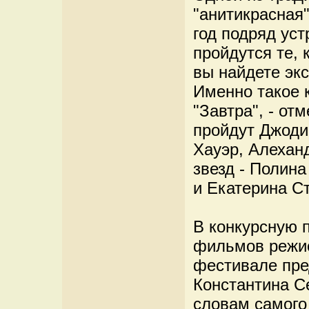
"анитикрасная"
год подряд ус
пройдутся те, 
вы найдете эк
Именно такое 
"Завтра", - от
пройдут Джоди
Хауэр, Алехан
звезд - Полина
и Екатерина С
В конкурсную 
фильмов режис
фестивале пре
Константина С
словам самого