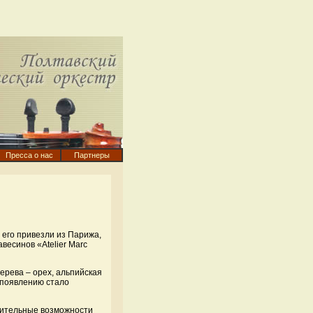
Пресса о нас
Партнеры
 его привезли из Парижа,
весинов «Atelier Marc
рева – орех, альпийская
 появлению стало
зительные возможности