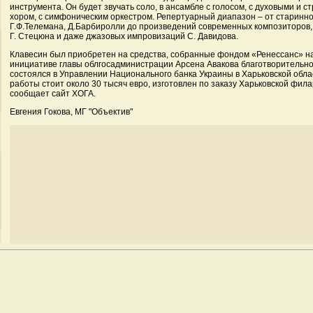
инструмента. Он будет звучать соло, в ансамбле с голосом, с духовыми и 
хором, с симфоническим оркестром. Репертуарный диапазон – от старинно
Г.Ф.Телемана, Д.Барбиролли до произведений современных композиторов, 
Г. Стецюна и даже джазовых импровизаций С. Давидова.
Клавесин был приобретен на средства, собранные фондом «Ренессанс» н
инициативе главы облгосадминистрации Арсена Авакова благотворительно
состоялся в Управлении Национального банка Украины в Харьковской обла
работы стоит около 30 тысяч евро, изготовлен по заказу Харьковской фил
сообщает сайт ХОГА.
Евгения Гокова, МГ "Объектив"