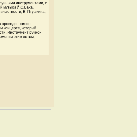
струнными инструментами, с
й музыки Й.С.Баха,
в частности, В. Птушкина,
а проведенном по
м концерте, который
сти. Инструмент ручной
армонии этим летом,