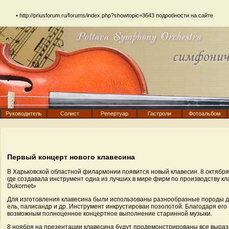
•
http://priusforum.ru/forums/index.php?showtopic=3643
подробности на сайте
Руководитель
Солист
Репертуар
Гастроли
Фотоальбом
Первый концерт нового клавесина
В Харьковской областной филармонии появится новый клавесин. 8 октября
где создавала инструмент одна из лучших в мире фирм по производству кла
Dukornet»
Для изготовления клавесина были использованы разнообразные породы де
ель, палисандр и др. Инструмент инкрустирован позолотой. Благодаря его
возможным полноценное концертное выполнение старинной музыки.
8 ноября на презентации клавесина будут продемонстрированы все выра