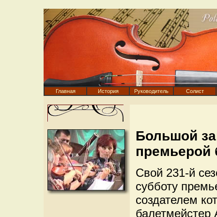
Главная
История
Руководитель
Солист
Большой за
премьерой 
Свой 231-й се
субботу премье
создателем ко
балетмейстер 