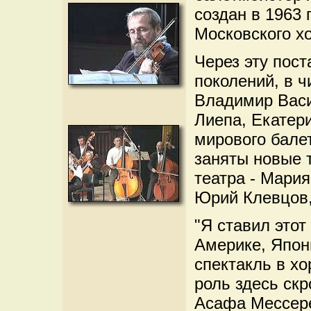
создан в 1963 
Московского х
Через эту пос
поколений, в ч
Владимир Васи
Лиепа, Екатер
мирового бале
заняты новые 
театра - Мари
Юрий Клевцов,
"Я ставил этот
Америке, Япони
спектакль в х
роль здесь ск
Асафа Мессере