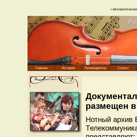
•
Автоматически
Главная
История
Руководитель
Солист
Документал
размещен в
Нотный архив 
Телекоммуника
представляют: