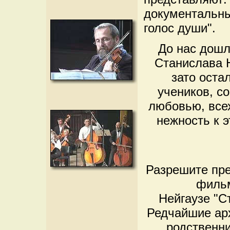
документальны
голос души".
До нас дошл
Станислава Н
зато оста
учеников, с
любовью, всех
нежность к э
Разрешите пр
фильм
Нейгаузе "С
Редчайшие ар
родственни