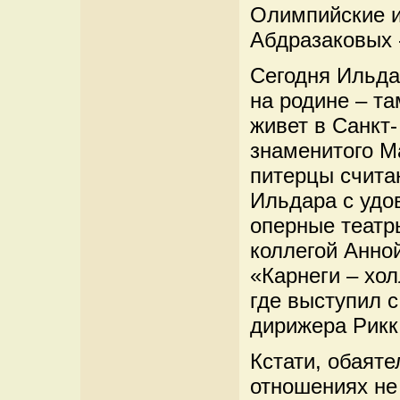
Олимпийские и
Абдразаковых -
Сегодня Ильда
на родине – та
живет в Санкт-
знаменитого М
питерцы счита
Ильдара с удо
оперные театры
коллегой Анно
«Карнеги – хол
где выступил с
дирижера Рикк
Кстати, обаят
отношениях не 