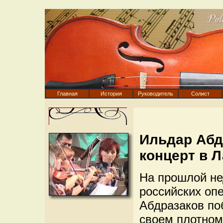
Главная
История
Руководитель
Солист
Ильдар Абд
концерт в Л
На прошлой не
российских оп
Абдразаков по
своем плотном