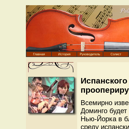
Главная
История
Руководитель
Солист
Испанского
проопериру
Всемирно изве
Доминго будет
Нью-Йорка в б
среду испанск