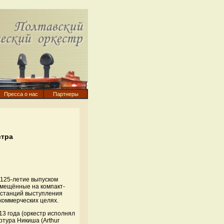
Пресса о нас
Партнеры
стра
125-летие выпуском
помещённые на компакт-
останций выступления
 коммерческих целях.
13 года (оркестр исполнял
ртура Никиша (Arthur