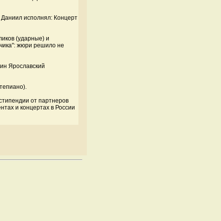
а Даниил исполнял: Концерт
ликов (ударные) и
нчика": жюри решило не
тин Ярославский
тепиано).
стипендии от партнеров
нтах и концертах в России