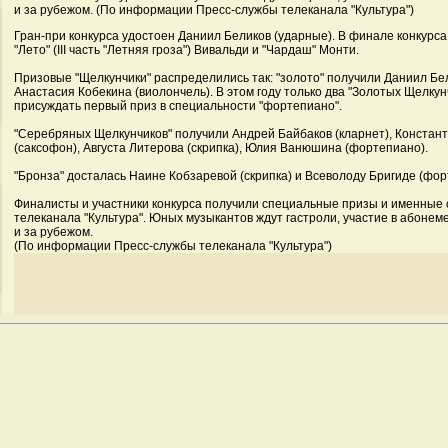
и за рубежом. (По информации Пресс-службы телеканала "Культура")
Гран-при конкурса удостоен Даниил Беликов (ударные). В финале конкурс
"Лето" (III часть "Летняя гроза") Вивальди и "Чардаш" Монти.
Призовые "Щелкунчики" распределились так: "золото" получили Даниил Бе
Анастасия Кобекина (виолончель). В этом году только два "Золотых Щелку
присуждать первый приз в специальности "фортепиано".
"Серебряных Щелкунчиков" получили Андрей Байбаков (кларнет), Констан
(саксофон), Августа Литерова (скрипка), Юлия Ванюшина (фортепиано).
"Бронза" досталась Наине Кобзаревой (скрипка) и Всеволоду Бригиде (фор
Финалисты и участники конкурса получили специальные призы и именные 
телеканала "Культура". Юных музыкантов ждут гастроли, участие в абонеме
и за рубежом.
(По информации Пресс-службы телеканала "Культура")