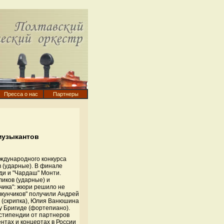
Пресса о нас
Партнеры
музыкантов
ждународного конкурса
в (ударные). В финале
ьди и "Чардаш" Монти.
ликов (ударные) и
нчика": жюри решило не
кунчиков" получили Андрей
а (скрипка), Юлия Ванюшина
у Бригиде (фортепиано).
стипендии от партнеров
нтах и концертах в России