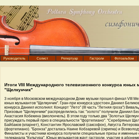
Руководитель
Солист
Репертуар
Гастроли
Фотоальбом
Итоги VIII Международного телевизионного конкурса юных 
"Щелкунчик"
3 ноября в Московском международном Доме музыки прошел финал VIII Ме
юных музыкантов "Щелкунчик". Гран-при конкурса удостоен Даниил Белико
конкурса Даниил исполнял: Концерт "Лето" (III часть "Летняя гроза") Вивал
Призовые "Щелкунчики" распределились так: "золото" получили Даниил Бе
Анастасия Кобекина (виолончель). В этом году только два "Золотых Щелку
присуждать первый приз в специальности "фортепиано". "Серебряных Щел
Байбаков (кларнет), Константин Ярославский (саксофон), Августа Литеров
(фортепиано). "Бронза" досталась Наине Кобзаревой (скрипка) и Всеволод
Финалисты и участники конкурса получили специальные призы и именные 
телеканала "Культура". Юных музыкантов ждут гастроли, участие в абонеме