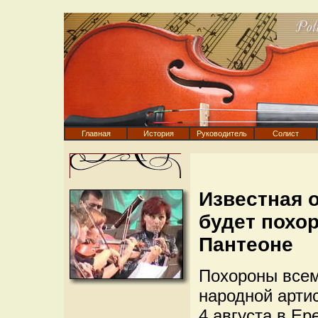
Главная
История
Руководитель
Солист
Известная 
будет похо
Пантеоне
Похороны всем
народной арти
4 августа в Ер