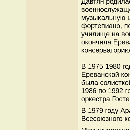
Давтян родилас
военнослужаще
музыкальную ш
фортепиано, п
училище на вок
окончила Ерев
консерваторию
В 1975-1980 г
Ереванской кон
была солистко
1986 по 1992 г
оркестра Гост
В 1979 году А
Всесоюзного к