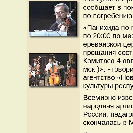
сообщает в по
по погребению
«Панихида по п
по 20:00 по ме
ереванской це
прощания сост
Комитаса 4 авг
мск.)», - гово
агентство «Но
культуры респ
Всемирно изве
народная арти
России, педаго
скончалась в М