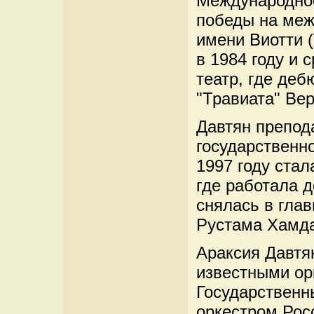
Международное
победы на меж
имени Виотти (
в 1984 году и
театр, где деб
"Травиата" Вер
Давтян препод
государственн
1997 году стал
где работала д
снялась в гла
Рустама Хамда
Араксия Давтя
известными ор
Государствен
оркестром Рос