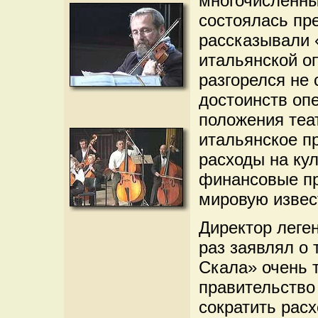
многочисленны
состоялась пр
рассказывали 
итальянской о
разгорелся не 
достоинств оп
положения теат
итальянское п
расходы на кул
финансовые пр
мировую извес
Директор леге
раз заявлял о
Скала» очень 
правительство
сократить расх