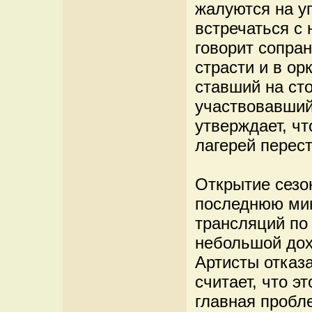
жалуются на у
встречаться с 
говорит сопра
страсти и в ор
ставший на ст
участвовавший 
утверждает, ч
лагерей перест
Открытие сезо
последнюю мин
трансляций по
небольшой дох
Артисты отказа
считает, что э
главная пробле