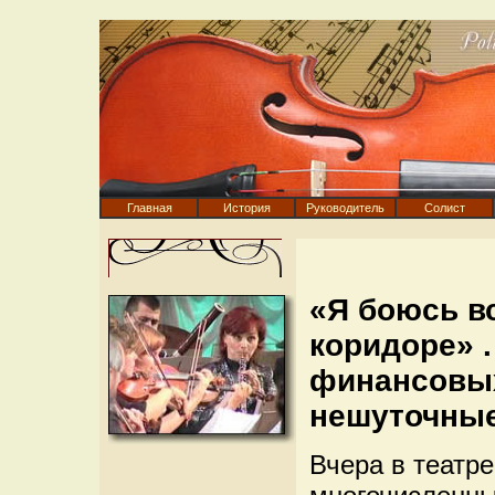
Главная
История
Руководитель
Солист
«Я боюсь в
коридоре» .
финансовых
нешуточные
Вчера в театр