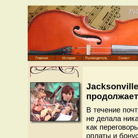
Главная
История
Руководитель
Солист
Jacksonvil
продолжает
В течение почт
не делала ника
как переговор
оплаты и бону