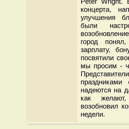
Peter Wright.
концерта, на
улучшения бл
были настр
возобновлени
город понял
зарплату, бо
посвятили сво
мы просим - ч
Представите
праздниками 
надеются на д
как желают,
возобновил ко
недели.