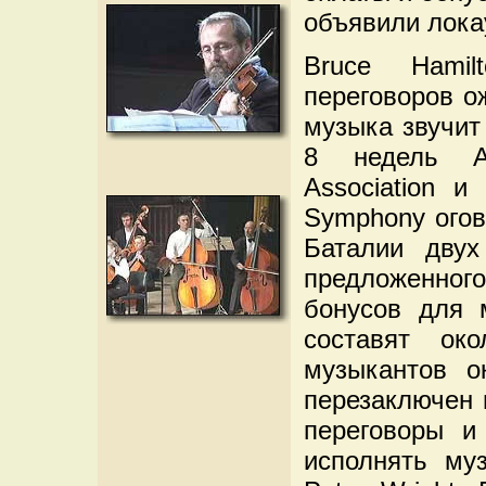
объявили лока
Bruce Hamil
переговоров о
музыка звучит
8 недель Ас
Association и
Symphony огов
Баталии двух
предложенно
бонусов для 
составят око
музыкантов о
перезаключен 
переговоры и
исполнять муз