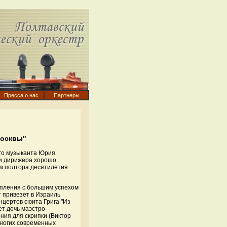
Пресса о нас
Партнеры
Москвы"
ого музыканта Юрия
 и дирижера хорошо
ым полтора десятилетия
упления с большим успехом
 привезет в Израиль
нцертов сюита Грига "Из
ет дочь маэстро
ния для скрипки (Виктор
многих современных