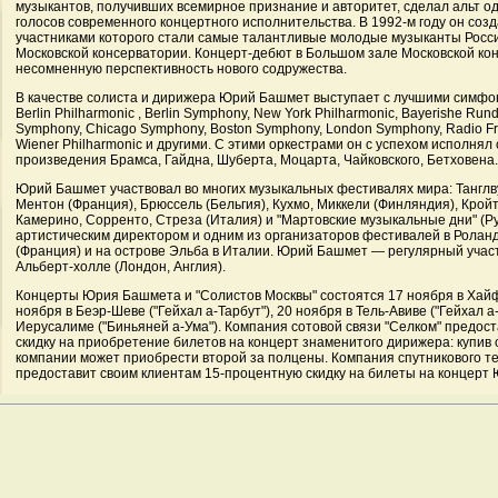
музыкантов, получивших всемирное признание и авторитет, сделал альт 
голосов современного концертного исполнительства. В 1992-м году он созд
участниками которого стали самые талантливые молодые музыканты Росси
Московской консерватории. Концерт-дебют в Большом зале Московской ко
несомненную перспективность нового содружества.
В качестве солиста и дирижера Юрий Башмет выступает с лучшими симфо
Berlin Philharmonic , Berlin Symphony, New York Philharmonic, Bayerishe Rund
Symphony, Chicago Symphony, Boston Symphony, London Symphony, Radio Fra
Wiener Philharmonic и другими. С этими оркестрами он с успехом исполня
произведения Брамса, Гайдна, Шуберта, Моцарта, Чайковского, Бетховена.
Юрий Башмет участвовал во многих музыкальных фестивалях мира: Танглв
Ментон (Франция), Брюссель (Бельгия), Кухмо, Миккели (Финляндия), Кройт
Камерино, Сорренто, Стреза (Италия) и "Мартовские музыкальные дни" (Ру
артистическим директором и одним из организаторов фестивалей в Роланд
(Франция) и на острове Эльба в Италии. Юрий Башмет — регулярный учас
Альберт-холле (Лондон, Англия).
Концерты Юрия Башмета и "Солистов Москвы" состоятся 17 ноября в Хайфе
ноября в Беэр-Шеве ("Гейхал а-Тарбут"), 20 ноября в Тель-Авиве ("Гейхал а-
Иерусалиме ("Биньяней а-Ума"). Компания сотовой связи "Селком" предос
скидку на приобретение билетов на концерт знаменитого дирижера: купив 
компании может приобрести второй за полцены. Компания спутникового т
предоставит своим клиентам 15-процентную скидку на билеты на концерт