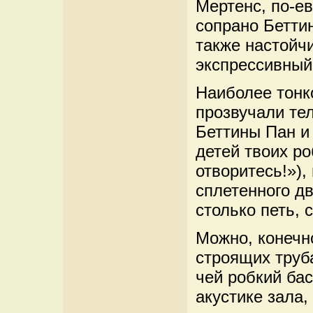
Мертенс, по-е
сопрано Бетти
также настойч
экспрессивный
Наиболее тонк
прозвучали те
Беттины Пан и
детей твоих р
отворитесь!»),
сплетенного дв
столько петь,
Можно, конечно
строящих труб
чей робкий бас
акустике зала,