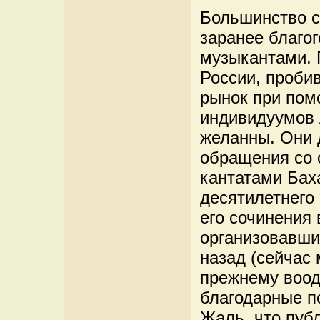
Большинство с
заранее благо
музыкантами. 
России, проби
рынок при пом
индивидуумов 
желанны. Они 
обращения со 
кантатами Баха
десятилетнего
его сочинения 
организовавши
назад (сейчас 
прежнему воод
благодарные п
Жаль, что пуб