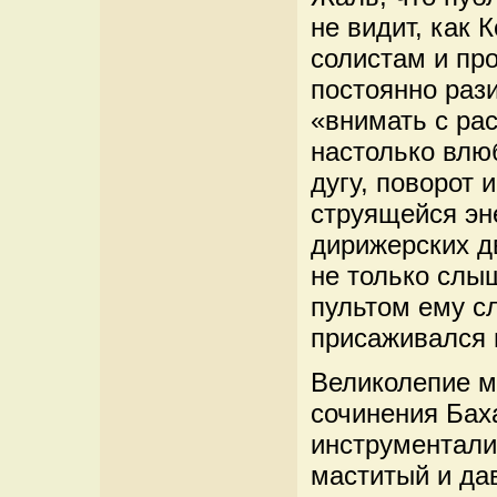
не видит, как
солистам и пр
постоянно раз
«внимать с ра
настолько влю
дугу, поворот 
струящейся эн
дирижерских д
не только слы
пультом ему с
присаживался 
Великолепие м
сочинения Бах
инструменталис
маститый и да