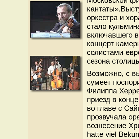
Московской ф
кантаты».Выст
оркестра и хо
стало кульмина
включавшего в
концерт камерн
солистами-евро
сезона столиц
Возможно, c в
сумеет поспор
Филиппа Херрев
приезд в конц
во главе с Са
прозвучала ор
вознесение Хри
hatte viel Bek