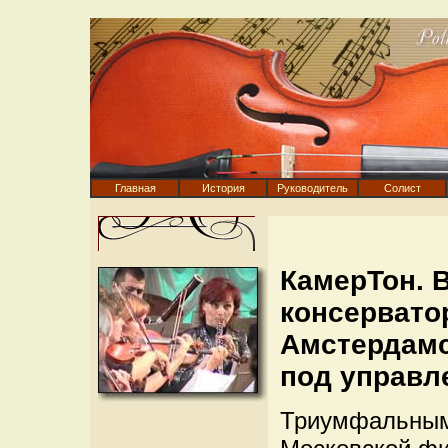
Главная
История
Руководитель
Солист
КамерТон. 
консервато
Амстердамс
под управл
Триумфальным