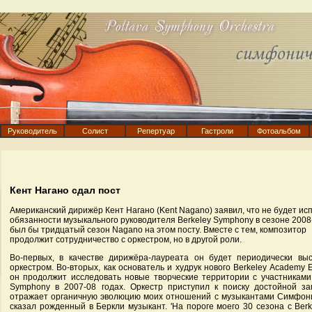
Руководитель
Солист
Репертуар
Гастроли
Фотоальбом
Кент Нагано сдал пост
Американский дирижёр Кент Нагано (Kent Nagano) заявил, что не будет ис
обязанности музыкального руководителя Berkeley Symphony в сезоне 2008
был бы тридцатый сезон Nagano на этом посту. Вместе с тем, композитор
продолжит сотрудничество с оркестром, но в другой роли.
Во-первых, в качестве дирижёра-лауреата он будет периодически выс
оркестром. Во-вторых, как основатель и худрук нового Berkeley Academy 
он продолжит исследовать новые творческие территории с участниками
Symphony в 2007-08 годах. Оркестр приступил к поиску достойной з
отражает органичную эволюцию моих отношений с музыкантами Симфонич
сказал рожденный в Беркли музыкант. 'На пороге моего 30 сезона с Ber