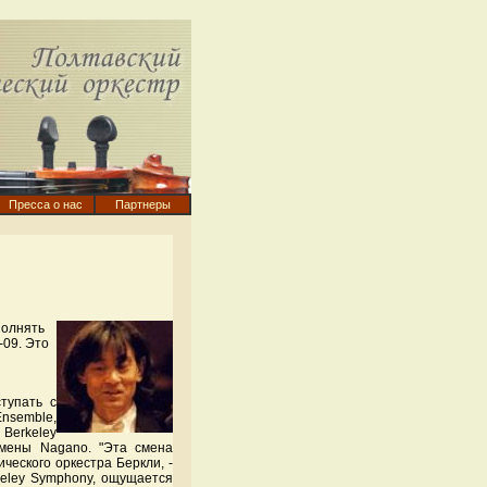
Пресса о нас
Партнеры
полнять
-09. Это
тупать с
Ensemble,
 Berkeley
амены Nagano. "Эта смена
еского оркестра Беркли, -
keley Symphony, ощущается