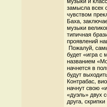
музыки и клас
замысла всех с
чувством прек
Баха, заключае
музыки велико
типичная браз
проявлений на
Пожалуй, сам
будет «игра с
названием «Mo
начнется в пол
будут выходит
Контрабас, вио
начнут свою «и
«дуэль» двух 
друга, скрипки