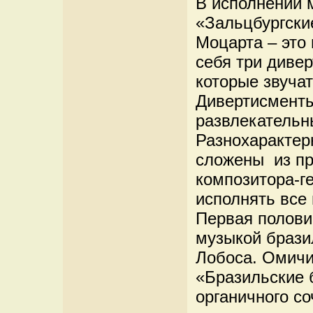
В исполнении 
«Зальцбургски
Моцарта – это
себя три дивер
которые звуча
Дивертисменты
развлекательн
Разнохарактер
сложены из п
композитора-г
исполнять все
Первая полови
музыкой брази
Лобоса. Омичи
«Бразильские 
органичного с