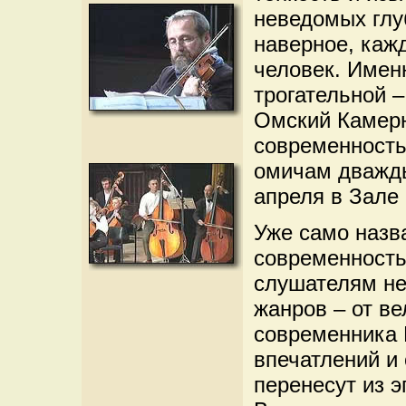
неведомых глу
наверное, каж
человек. Имен
трогательной –
Омский Камерн
современность
омичам дважды
апреля в Зале
Уже само назв
современность»
слушателям не
жанров – от ве
современника 
впечатлений и
перенесут из э