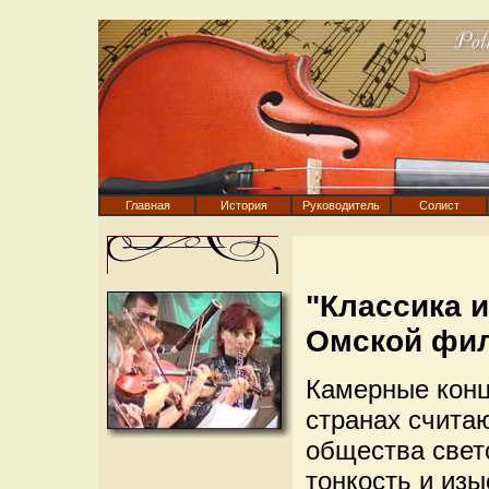
Главная
История
Руководитель
Солист
"Классика 
Омской фи
Камерные конц
странах счита
общества светс
тонкость и изы