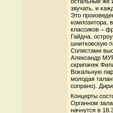
остальные же 
звучать, и ка
Это произведе
композитора, в
классиков – ф
Гайдна, остро
шнитковскую п
Солистами выс
Александр МУР
скрипачек Фи
Вокальную пар
молодая талан
сопрано). Дири
Концерты состо
Органном зала
начнутся в 18.