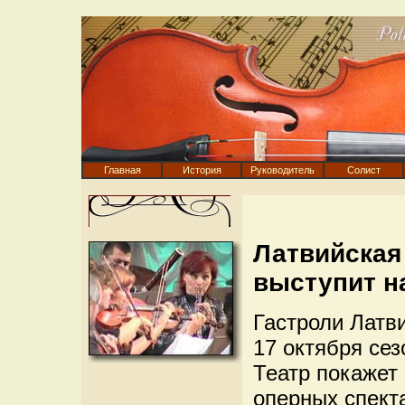
Главная
История
Руководитель
Солист
Латвийская
выступит н
Гастроли Латв
17 октября сез
Театр покажет
оперных спект