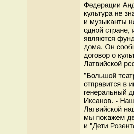
Федерации Анд
культура не зн
и музыканты н
одной стране,
являются фунд
дома. Он сооб
договор о кул
Латвийской ре
"Большой теат
отправится в и
генеральный д
Иксанов. - На
Латвийской на
мы покажем дв
и "Дети Розент