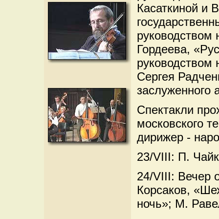
Касаткиной и 
государственн
руководством 
Гордеева, «Ру
руководством 
Сергея Радчен
заслуженного 
Спектакли про
московского т
дирижер - нар
23/VIII: П. Ча
24/VIII: Вечер
Корсаков, «Ше
ночь»; М. Раве