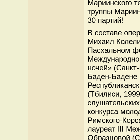
Мариинского те
труппы Мариинс
30 партий!
В составе опе
Михаил Колели
Пасхальном фе
Международном
ночей» (Санкт-
Баден-Бадене 
Республиканск
(Тбилиси, 1999
слушательских
конкурса моло
Римского-Корса
лауреат III М
Образцовой (Са