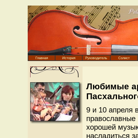
Главная
История
Руководитель
Солист
Любимые ар
Пасхальног
9 и 10 апреля
православные 
хорошей музык
насладиться з