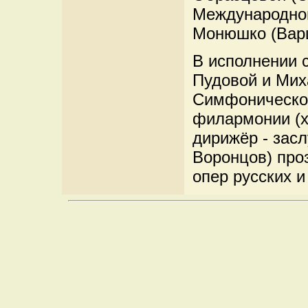
Международног
Монюшко (Варш
В исполнении 
Пудовой и Мих
Симфоническог
филармонии (х
дирижёр - зас
Воронцов) про
опер русских 