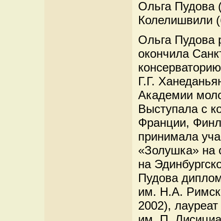
Ольга Пудова 
Колелишвили (
Ольга Пудова 
окончила Санк
консерваторию
Г.Г. Ханеданья
Академии моло
Выступала с к
Франции, Финля
принимала уча
«Золушка» на с
на Эдинбургск
Пудова диплом
им. Н.А. Римск
2002), лауреат
им. П. Лисициа