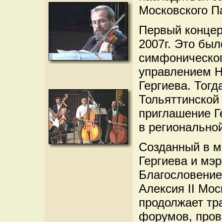
Московского П
Первый концер
2007г. Это бы
симфоническог
управлением Н
Гергиева. Тог
Тольяттинской
приглашение Г
в регионально
Созданный в м
Гергиева и мэ
Благословение
Алексия II Мо
продолжает тр
форумов, пров