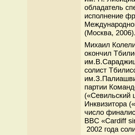
обладатель сп
исполнение фр
Международног
(Москва, 2006)
Михаил Колели
окончил Тбили
им.В.Сараджиш
солист Тбилисс
им.З.Палиашви
партии Команд
(«Севильский ц
Инквизитора («
число финалис
BBC «Cardiff si
2002 года сол