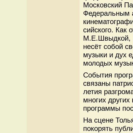
Московский П
Федеральным а
кинематографи
сийского. Как 
М.Е.Швыдкой,
несёт собой св
музыки и дух 
молодых музык
События прогр
связаны патри
летия разгром
многих других
программы пос
На сцене Толь
покорять публ