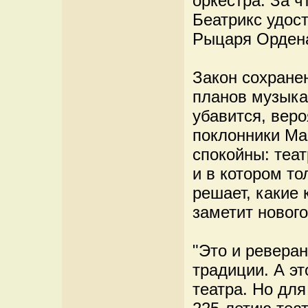
оркестра. За ч
Беатрикс удос
Рыцаря Ордена
Закон сохранен
планов музыка
убавится, веро
поклонники Ма
спокойны: теат
и в котором то
решает, какие
заметит нового
"Это и ревера
традиции. А э
театра. Но для