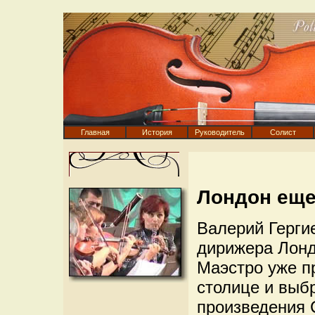
Главная
История
Руководитель
Солист
Лондон еще
Валерий Герги
дирижера Лонд
Маэстро уже п
столице и выб
произведения 