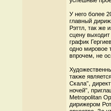
успешные проек
У него более 2
главный дири
Рэттл, так же 
сцену выходит
график Гергие
одно мировое 
впрочем, не ос
Художественны
также являетс
Скала", дирек
ночей", пригл
Metropolitan 
дирижером Рот