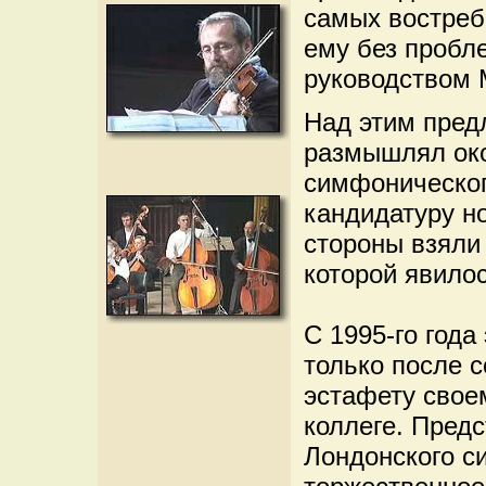
самых востреб
ему без пробл
руководством 
Над этим пред
размышлял око
симфоническог
кандидатуру но
стороны взяли
которой явило
С 1995-го года
только после с
эстафету свое
коллеге. Пред
Лондонского с