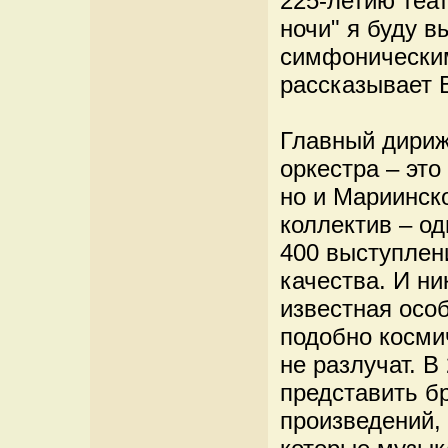
225-летию теа
ночи" я буду в
симфоническим
рассказывает 
Главный дириж
оркестра – это
но и Мариинско
коллектив – о
400 выступлени
качества. И ни
известная осо
подобно косми
не разлучат. 
представить б
произведений, 