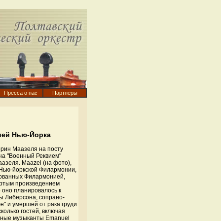
Пресса о нас
Партнеры
ией Нью-Йорка
орин Маазеля на посту
на "Военный Реквием"
зеля. Maazel (на фото),
 Нью-йоркской Филармонии,
рованных Филармонией,
вёртым произведением
о оно планировалось к
ы Либерсона, сопрано-
н" и умершей от рака груди
колько гостей, включая
шённые музыканты Emanuel