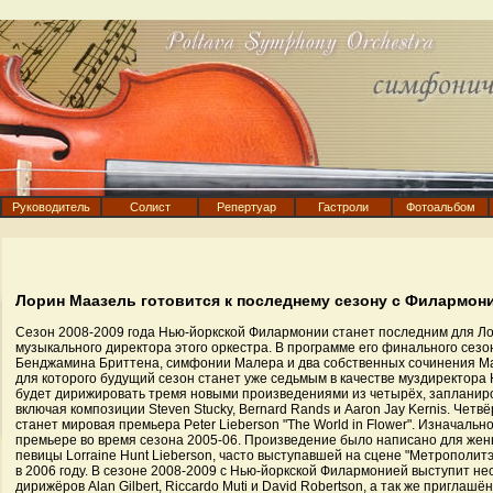
Руководитель
Солист
Репертуар
Гастроли
Фотоальбом
Лорин Маазель готовится к последнему сезону с Филармон
Сезон 2008-2009 года Нью-йоркской Филармонии станет последним для Л
музыкального директора этого оркестра. В программе его финального сезо
Бенджамина Бриттена, симфонии Малера и два собственных сочинения Маа
для которого будущий сезон станет уже седьмым в качестве муздиректора
будет дирижировать тремя новыми произведениями из четырёх, заплани
включая композиции Steven Stucky, Bernard Rands и Aaron Jay Kernis. Чет
станет мировая премьера Peter Lieberson "The World in Flower". Изначальн
премьере во время сезона 2005-06. Произведение было написано для жен
певицы Lorraine Hunt Lieberson, часто выступавшей на сцене "Метрополитэ
в 2006 году. В сезоне 2008-2009 с Нью-йоркской Филармонией выступит нес
дирижёров Alan Gilbert, Riccardo Muti и David Robertson, а так же пригла