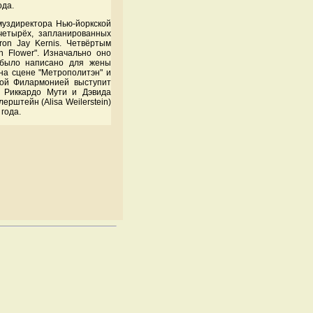
ода.
муздиректора Нью-йоркской
четырёх, запланированных
ron Jay Kernis. Четвёртым
n Flower". Изначально оно
 было написано для жены
 на сцене "Метрополитэн" и
кой Филармонией выступит
), Риккардо Мути и Дэвида
рштейн (Alisa Weilerstein)
года.