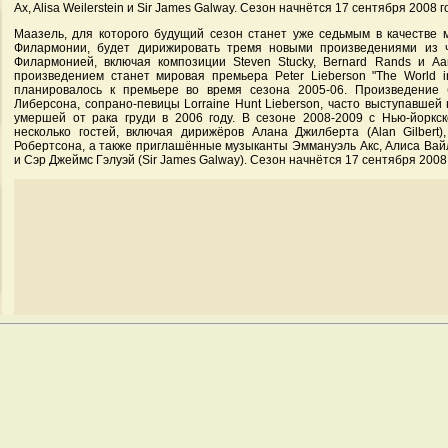
Ax, Alisa Weilerstein и Sir James Galway. Сезон начнётся 17 сентября 2008 г
Маазель, для которого будущий сезон станет уже седьмым в качестве 
Филармонии, будет дирижировать тремя новыми произведениями из 
Филармонией, включая композиции Steven Stucky, Bernard Rands и Aa
произведением станет мировая премьера Peter Lieberson "The World i
планировалось к премьере во время сезона 2005-06. Произведение
Либерсона, сопрано-певицы Lorraine Hunt Lieberson, часто выступавшей
умершей от рака груди в 2006 году. В сезоне 2008-2009 с Нью-йоркс
несколько гостей, включая дирижёров Алана Джилберта (Alan Gilbert
Робертсона, а также приглашённые музыканты Эммануэль Акс, Алиса Вайле
и Сэр Джеймс Гэлуэй (Sir James Galway). Сезон начнётся 17 сентября 2008 