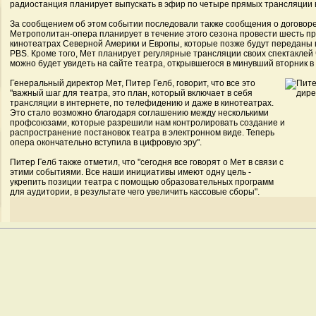
радиостанция планирует выпускать в эфир по четыре прямых трансляции 
За сообщением об этом событии последовали также сообщения о договоре,
Метрополитан-опера планирует в течение этого сезона провести шесть п
кинотеатрах Северной Америки и Европы, которые позже будут переданы 
PBS. Кроме того, Мет планирует регулярные трансляции своих спектаклей 
можно будет увидеть на сайте театра, открывшегося в минувший вторник в
Генеральный директор Мет, Питер Гелб, говорит, что все это
"важный шаг для театра, это план, который включает в себя
трансляции в интернете, по телефидению и даже в кинотеатрах.
Это стало возможно благодаря соглашению между несколькими
профсоюзами, которые разрешили нам контролировать создание и
распространение постановок театра в электронном виде. Теперь
опера окончательно вступила в цифровую эру".
Питер Гелб также отметил, что "сегодня все говорят о Мет в связи с
этими событиями. Все наши инициативы имеют одну цель -
укрепить позиции театра с помощью образовательных программ
для аудитории, в результате чего увеличить кассовые сборы".