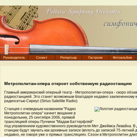
Руководитель
Солист
Репертуар
Гастроли
Фотоальбом
Метрополитан-опера откроет собственную радиостанцию
Главный американский оперный театр - Метрополитан-опера - скоро обза
радиостанцией. Это станет возможным благодаря недавно заключенному к
радиосетью Сириус (Sirius Satellite Radio).
Станция с очевидным названием "Радио
Метрополитан опера" начнет вещание в
понедельник, 25 сентября 2006, прямой
трансляцией оперы Пуччини "Мадам Баттерфляй"
под управлением художественного руководителя Мет Джеймса Левайна. В
станции будут звучать как архивные записи (вплоть до записей 75-летней 
недавно, не говоря уже о прямых трансляциях. Сезон в Метрополитен длит