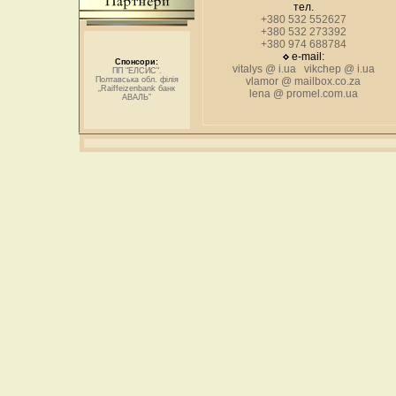
тел.
+380 532 552627
+380 532 273392
+380 974 688784
e-mail:
Спонсори:
vitalys @ i.ua vikchep @ i.ua
ПП "ЕЛСИС".
Полтавська обл. філія
vlamor @ mailbox.co.za
„Raiffeizenbank банк
lena @ promel.com.ua
АВАЛЬ”