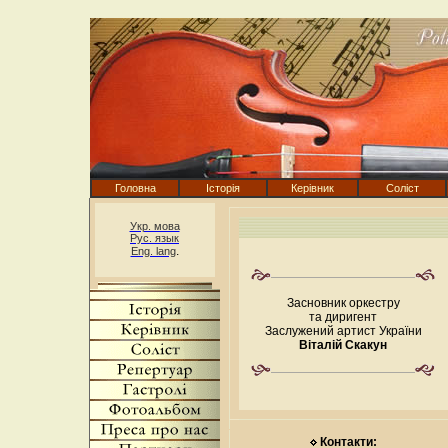
Головна
Історія
Керівник
Соліст
Укр. мова
Рус. язык
.
Eng. lang
————————————
Засновник оркестру
та диригент
Заслужений артист України
Віталій Скакун
————————————
Контакти: